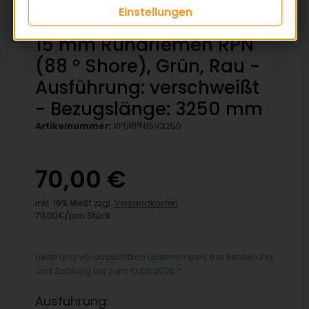
Einstellungen
15 mm Rundriemen RPN
(88 ° Shore), Grün, Rau -
Ausführung: verschweißt
- Bezugslänge: 3250 mm
Artikelnummer:
KPURPN15V3250
70,00 €
inkl. 19% MwSt zzgl.
Versandkosten
70,00€/pro Stück
Lieferung voraussichtlich übermorgen, bei Bestellung
und Zahlung bis zum 10.08.2026
*
Ausführung: