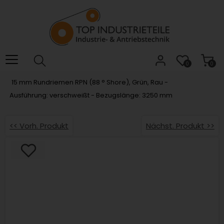
Willkommen.
Verwenden
Sie
ALT
+
B
0
0
für
15 mm Rundriemen RPN (88 ° Shore), Grün, Rau -
das
Ausführung: verschweißt - Bezugslänge: 3250 mm
Barrierefreiheitsmenü
und
ALT
<< Vorh. Produkt
Nächst. Produkt >>
+
I,
um
direkt
zum
Inhalt
zu
springen.