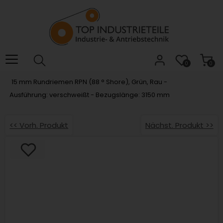
Willkommen.
Verwenden
Sie
ALT
+
B
0
0
für
15 mm Rundriemen RPN (88 ° Shore), Grün, Rau -
das
Ausführung: verschweißt - Bezugslänge: 3150 mm
Barrierefreiheitsmenü
und
ALT
<< Vorh. Produkt
Nächst. Produkt >>
+
I,
um
direkt
zum
Inhalt
zu
springen.