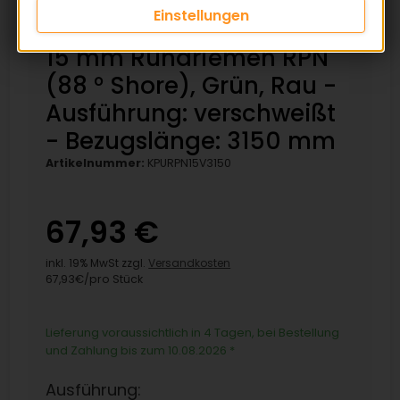
Einstellungen
15 mm Rundriemen RPN
(88 ° Shore), Grün, Rau -
Ausführung: verschweißt
- Bezugslänge: 3150 mm
Artikelnummer:
KPURPN15V3150
67,93 €
inkl. 19% MwSt zzgl.
Versandkosten
67,93€/pro Stück
Lieferung voraussichtlich in 4 Tagen, bei Bestellung
und Zahlung bis zum 10.08.2026
*
Ausführung: