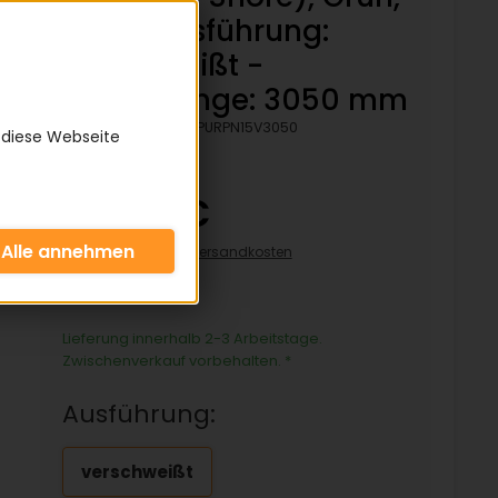
Rau - Ausführung:
verschweißt -
Bezugslänge: 3050 mm
Artikelnummer:
KPURPN15V3050
 diese Webseite
65,85 €
inkl. 19% MwSt zzgl.
Versandkosten
65,85€/pro Stück
Lieferung innerhalb 2-3 Arbeitstage.
Zwischenverkauf vorbehalten.
*
Ausführung:
verschweißt