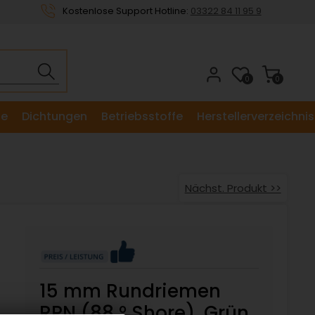
Kostenlose Support Hotline:
03322 84 11 95 9
0
0
le
Dichtungen
Betriebsstoffe
Herstellerverzeichnis
Nächst. Produkt >>
15 mm Rundriemen
RPN (88 ° Shore), Grün,