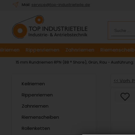
Willkommen.
Mail:
service@top-industrieteile.de
Verwenden
Sie
ALT
+
B
für
ilriemen
Rippenriemen
Zahnriemen
Riemenscheib
das
Barrierefreiheitsmenü
15 mm Rundriemen RPN (88 ° Shore), Grün, Rau - Ausführung
und
ALT
+
<< Vorh. 
Keilriemen
I,
um
Rippenriemen
direkt
Zahnriemen
zum
Inhalt
Riemenscheiben
zu
springen.
Rollenketten