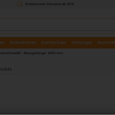
Kostenloser Versand ab 30 €
en
Rollenketten
Kettenräder
Wälzlager
Normtei
& Scheiben
: verschweißt - Bezugslänge: 3050 mm
Produkt