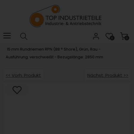
Willkommen.
Verwenden
Sie
ALT
+
B
0
0
für
15 mm Rundriemen RPN (88 ° Shore), Grün, Rau -
das
Ausführung: verschweißt - Bezugslänge: 2850 mm
Barrierefreiheitsmenü
und
ALT
<< Vorh. Produkt
Nächst. Produkt >>
+
I,
um
direkt
zum
Inhalt
zu
springen.