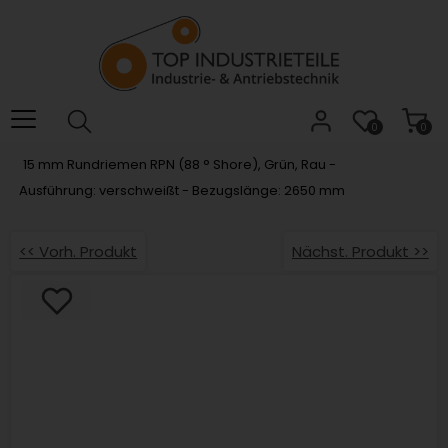
Willkommen.
Verwenden
Sie
ALT
+
B
0
0
für
15 mm Rundriemen RPN (88 ° Shore), Grün, Rau -
das
Ausführung: verschweißt - Bezugslänge: 2650 mm
Barrierefreiheitsmenü
und
ALT
<< Vorh. Produkt
Nächst. Produkt >>
+
I,
um
direkt
zum
Inhalt
zu
springen.