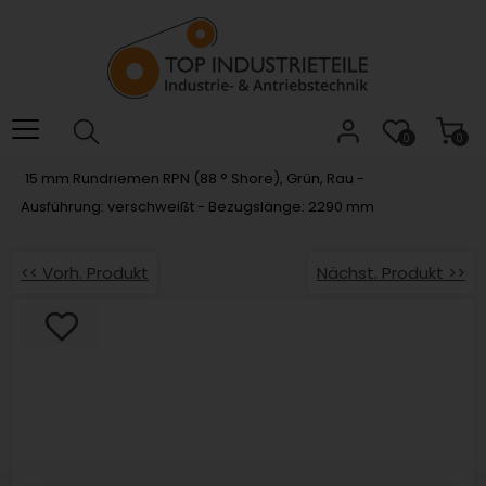
Willkommen.
Verwenden
Sie
ALT
+
B
0
0
für
15 mm Rundriemen RPN (88 ° Shore), Grün, Rau -
das
Ausführung: verschweißt - Bezugslänge: 2290 mm
Barrierefreiheitsmenü
und
ALT
<< Vorh. Produkt
Nächst. Produkt >>
+
I,
um
direkt
zum
Inhalt
zu
springen.