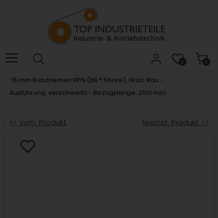
Willkommen.
Verwenden
Sie
ALT
+
B
0
0
für
15 mm Rundriemen RPN (88 ° Shore), Grün, Rau -
das
Ausführung: verschweißt - Bezugslänge: 2100 mm
Barrierefreiheitsmenü
und
ALT
<< Vorh. Produkt
Nächst. Produkt >>
+
I,
um
direkt
zum
Inhalt
zu
springen.