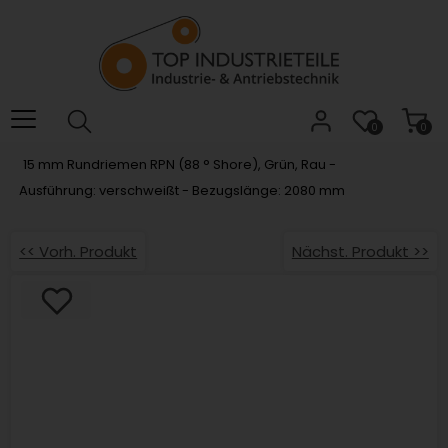
Willkommen.
Verwenden
Sie
ALT
+
B
0
0
für
15 mm Rundriemen RPN (88 ° Shore), Grün, Rau -
das
Ausführung: verschweißt - Bezugslänge: 2080 mm
Barrierefreiheitsmenü
und
ALT
<< Vorh. Produkt
Nächst. Produkt >>
+
I,
um
direkt
zum
Inhalt
zu
springen.