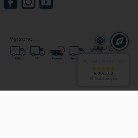
Versand
(alt + i)
Kundenzufriedenheit
5.00
/5.00
10 Bewertungen
Zahlung