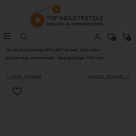
Willkommen.
Verwenden
Sie
ALT
+
B
0
0
für
15 mm Rundriemen RPN (88 ° Shore), Grün, Rau -
das
Ausführung: verschweißt - Bezugslänge: 1730 mm
Barrierefreiheitsmenü
und
ALT
<< Vorh. Produkt
Nächst. Produkt >>
+
I,
um
direkt
zum
Inhalt
zu
springen.