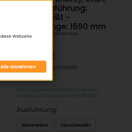
Rau - Ausführung:
verschweißt -
Bezugslänge: 1590 mm
Artikelnummer:
KPURPN15V1590
 diese Webseite
35,52 €
inkl. 19% MwSt zzgl.
Versandkosten
35,52€/pro Stück
Lieferung voraussichtlich übermorgen, bei
Bestellung und Zahlung bis zum 10.08.2026
*
Ausführung:
Meterware
verschweißt