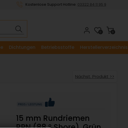
Kostenlose Support Hotline:
03322 84 11 95 9
0
0
le
Dichtungen
Betriebsstoffe
Herstellerverzeichnis
Nächst. Produkt >>
15 mm Rundriemen
RPN (88 ° Shore), Grün,