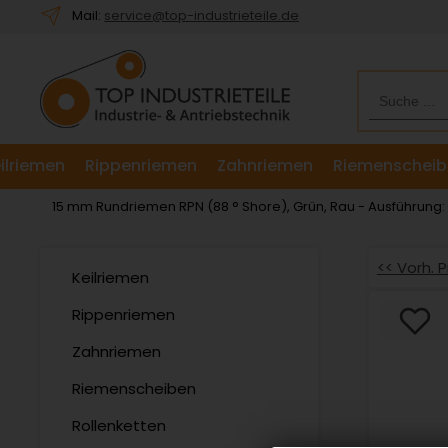
Willkommen.
Mail:
service@top-industrieteile.de
Verwenden
Sie
ALT
+
B
für
ilriemen
Rippenriemen
Zahnriemen
Riemenscheib
das
Barrierefreiheitsmenü
15 mm Rundriemen RPN (88 ° Shore), Grün, Rau - Ausführung
und
ALT
+
<< Vorh. 
Keilriemen
I,
um
Rippenriemen
direkt
Zahnriemen
zum
Inhalt
Riemenscheiben
zu
springen.
Rollenketten