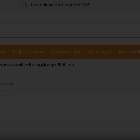
Kostenloser Versand ab 30 €
en
Rollenketten
Kettenräder
Wälzlager
Normtei
& Scheiben
: verschweißt - Bezugslänge: 1590 mm
Produkt