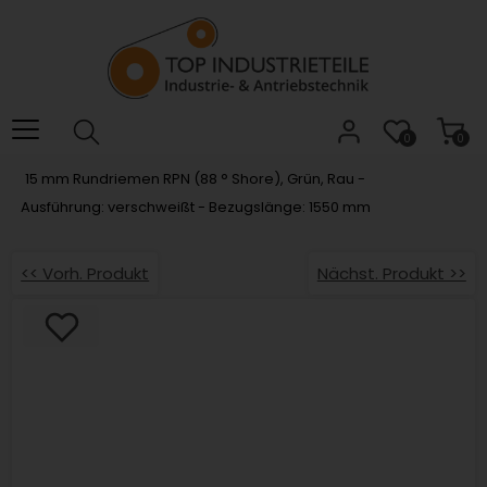
Willkommen.
Verwenden
Sie
ALT
+
B
0
0
für
15 mm Rundriemen RPN (88 ° Shore), Grün, Rau -
das
Ausführung: verschweißt - Bezugslänge: 1550 mm
Barrierefreiheitsmenü
und
ALT
<< Vorh. Produkt
Nächst. Produkt >>
+
I,
um
direkt
zum
Inhalt
zu
springen.