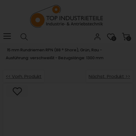
Willkommen.
Verwenden
Sie
ALT
+
B
0
0
für
15 mm Rundriemen RPN (88 ° Shore), Grün, Rau -
das
Ausführung: verschweißt - Bezugslänge: 1300 mm
Barrierefreiheitsmenü
und
ALT
<< Vorh. Produkt
Nächst. Produkt >>
+
I,
um
direkt
zum
Inhalt
zu
springen.