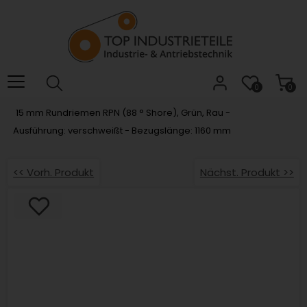
Willkommen.
Verwenden
Sie
ALT
+
B
0
0
für
15 mm Rundriemen RPN (88 ° Shore), Grün, Rau -
das
Ausführung: verschweißt - Bezugslänge: 1160 mm
Barrierefreiheitsmenü
und
ALT
<< Vorh. Produkt
Nächst. Produkt >>
+
I,
um
direkt
zum
Inhalt
zu
springen.