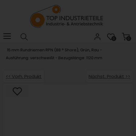
Willkommen.
Verwenden
Sie
ALT
+
B
0
0
für
15 mm Rundriemen RPN (88 ° Shore), Grün, Rau -
das
Ausführung: verschweißt - Bezugslänge: 1120 mm
Barrierefreiheitsmenü
und
ALT
<< Vorh. Produkt
Nächst. Produkt >>
+
I,
um
direkt
zum
Inhalt
zu
springen.