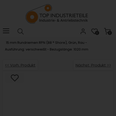
Willkommen.
Verwenden
Sie
ALT
+
B
0
0
für
15 mm Rundriemen RPN (88 ° Shore), Grün, Rau -
das
Ausführung: verschweißt - Bezugslänge: 1020 mm
Barrierefreiheitsmenü
und
ALT
<< Vorh. Produkt
Nächst. Produkt >>
+
I,
um
direkt
zum
Inhalt
zu
springen.