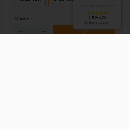
Kundenzufriedenheit
5.00
/5.00
Menge:
10 Bewertungen
Down
Up
PRODUKTBESCHREIBUNG
PRODUKTDETAILS
BEWERTUNGEN