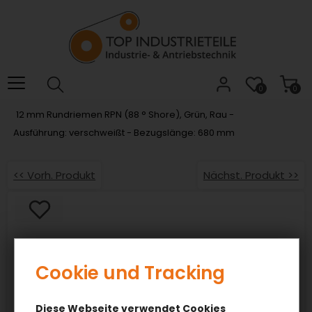
0
0
12 mm Rundriemen RPN (88 ° Shore), Grün, Rau -
Ausführung: verschweißt - Bezugslänge: 680 mm
<< Vorh. Produkt
Nächst. Produkt >>
Cookie und Tracking
Diese Webseite verwendet Cookies