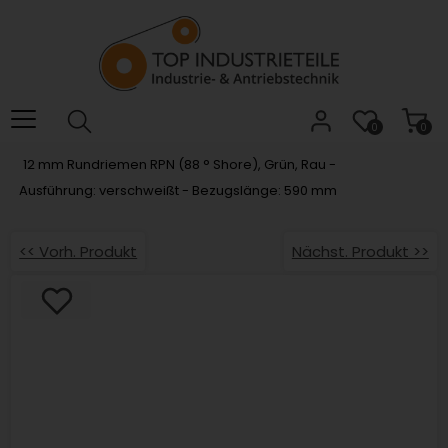
Willkommen.
Verwenden
Sie
ALT
+
B
0
0
für
12 mm Rundriemen RPN (88 ° Shore), Grün, Rau -
das
Ausführung: verschweißt - Bezugslänge: 590 mm
Barrierefreiheitsmenü
und
ALT
<< Vorh. Produkt
Nächst. Produkt >>
+
I,
um
direkt
zum
Inhalt
zu
springen.