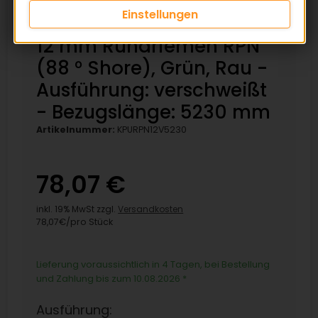
Einstellungen
12 mm Rundriemen RPN
(88 ° Shore), Grün, Rau -
Ausführung: verschweißt
- Bezugslänge: 5230 mm
Artikelnummer:
KPURPN12V5230
78,07 €
inkl. 19% MwSt zzgl.
Versandkosten
78,07€/pro Stück
Lieferung voraussichtlich in 4 Tagen, bei Bestellung
und Zahlung bis zum 10.08.2026
*
Ausführung: