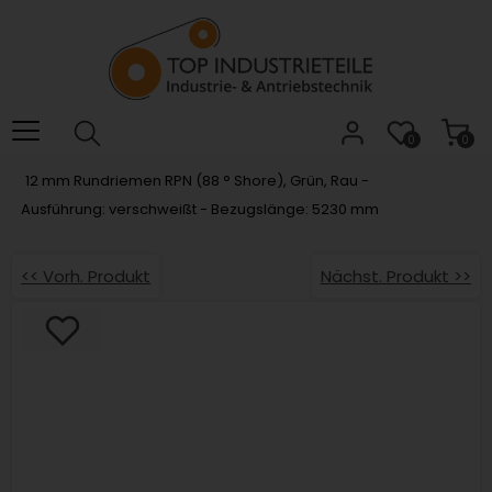
Willkommen.
Verwenden
Sie
ALT
+
B
0
0
für
12 mm Rundriemen RPN (88 ° Shore), Grün, Rau -
das
Ausführung: verschweißt - Bezugslänge: 5230 mm
Barrierefreiheitsmenü
und
ALT
<< Vorh. Produkt
Nächst. Produkt >>
+
I,
um
direkt
zum
Inhalt
zu
springen.