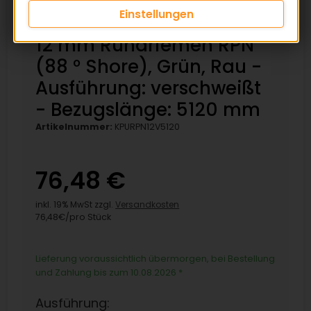
Einstellungen
12 mm Rundriemen RPN
(88 ° Shore), Grün, Rau -
Ausführung: verschweißt
- Bezugslänge: 5120 mm
Artikelnummer:
KPURPN12V5120
76,48 €
inkl. 19% MwSt zzgl.
Versandkosten
76,48€/pro Stück
Lieferung voraussichtlich übermorgen, bei Bestellung
und Zahlung bis zum 10.08.2026
*
Ausführung: