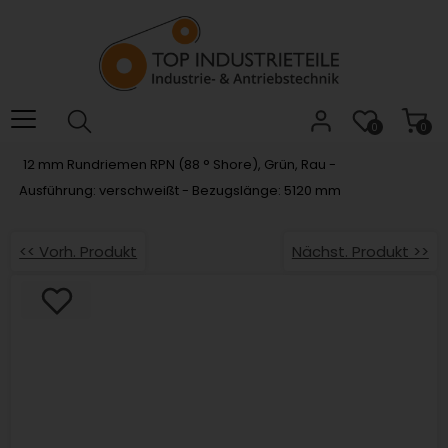
Willkommen.
Verwenden
Sie
ALT
+
B
0
0
für
12 mm Rundriemen RPN (88 ° Shore), Grün, Rau -
das
Ausführung: verschweißt - Bezugslänge: 5120 mm
Barrierefreiheitsmenü
und
ALT
<< Vorh. Produkt
Nächst. Produkt >>
+
I,
um
direkt
zum
Inhalt
zu
springen.