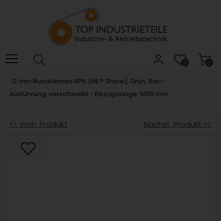
Willkommen.
Verwenden
Sie
ALT
+
B
0
0
für
12 mm Rundriemen RPN (88 ° Shore), Grün, Rau -
das
Ausführung: verschweißt - Bezugslänge: 5100 mm
Barrierefreiheitsmenü
und
ALT
<< Vorh. Produkt
Nächst. Produkt >>
+
I,
um
direkt
zum
Inhalt
zu
springen.