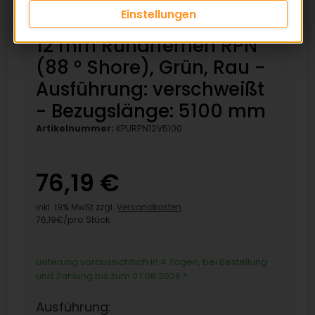
Einstellungen
12 mm Rundriemen RPN
(88 ° Shore), Grün, Rau -
Ausführung: verschweißt
- Bezugslänge: 5100 mm
Artikelnummer:
KPURPN12V5100
76,19 €
inkl. 19% MwSt zzgl.
Versandkosten
76,19€/pro Stück
Lieferung voraussichtlich in 4 Tagen, bei Bestellung
und Zahlung bis zum 07.08.2026
*
Ausführung: