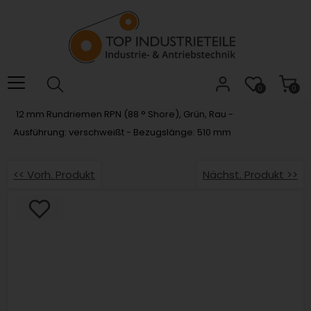
Willkommen.
Verwenden
Sie
ALT
+
B
0
0
für
12 mm Rundriemen RPN (88 ° Shore), Grün, Rau -
das
Ausführung: verschweißt - Bezugslänge: 510 mm
Barrierefreiheitsmenü
und
ALT
<< Vorh. Produkt
Nächst. Produkt >>
+
I,
um
direkt
zum
Inhalt
zu
springen.