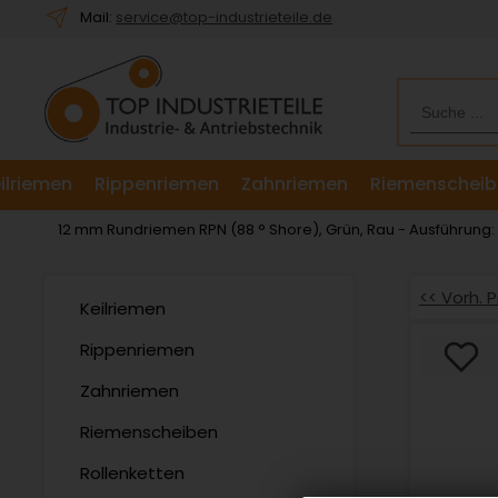
Willkommen.
Mail:
service@top-industrieteile.de
Verwenden
Sie
ALT
+
B
für
ilriemen
Rippenriemen
Zahnriemen
Riemenscheib
das
Barrierefreiheitsmenü
12 mm Rundriemen RPN (88 ° Shore), Grün, Rau - Ausführung
und
ALT
+
<< Vorh. 
Keilriemen
I,
um
Rippenriemen
direkt
Zahnriemen
zum
Inhalt
Riemenscheiben
zu
springen.
Rollenketten