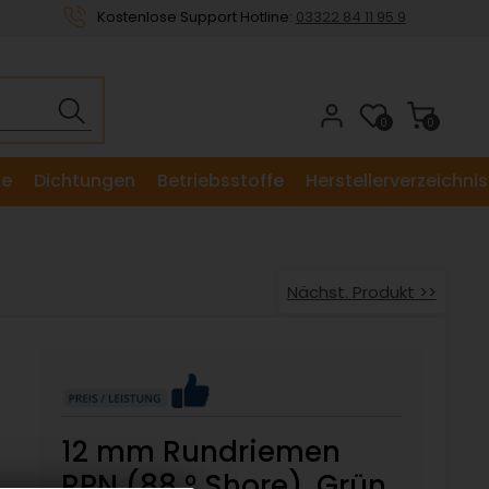
Kostenlose Support Hotline:
03322 84 11 95 9
0
0
le
Dichtungen
Betriebsstoffe
Herstellerverzeichnis
Nächst. Produkt >>
12 mm Rundriemen
RPN (88 ° Shore), Grün,