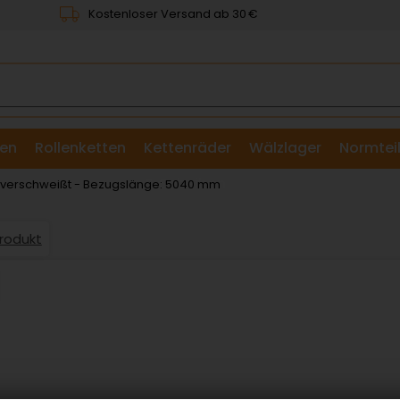
Kostenloser Versand ab 30 €
en
Rollenketten
Kettenräder
Wälzlager
Normtei
& Scheiben
: verschweißt - Bezugslänge: 5040 mm
Produkt