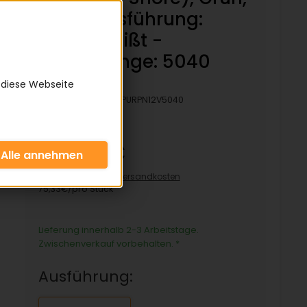
Rau - Ausführung:
verschweißt -
Bezugslänge: 5040
mm
 diese Webseite
Artikelnummer:
KPURPN12V5040
75,33 €
inkl. 19% MwSt zzgl.
Versandkosten
75,33€/pro Stück
Lieferung innerhalb 2-3 Arbeitstage.
Zwischenverkauf vorbehalten.
*
Ausführung: