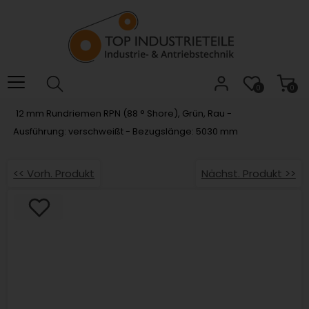
Willkommen.
Verwenden
Sie
ALT
+
B
0
0
für
12 mm Rundriemen RPN (88 ° Shore), Grün, Rau -
das
Ausführung: verschweißt - Bezugslänge: 5030 mm
Barrierefreiheitsmenü
und
ALT
<< Vorh. Produkt
Nächst. Produkt >>
+
I,
um
direkt
zum
Inhalt
zu
springen.