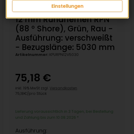
Einstellungen
12 mm Rundriemen RPN
(88 ° Shore), Grün, Rau -
Ausführung: verschweißt
- Bezugslänge: 5030 mm
Artikelnummer:
KPURPN12V5030
75,18 €
inkl. 19% MwSt zzgl.
Versandkosten
75,18€/pro Stück
Lieferung voraussichtlich in 3 Tagen, bei Bestellung
und Zahlung bis zum 10.08.2026
*
Ausführung: