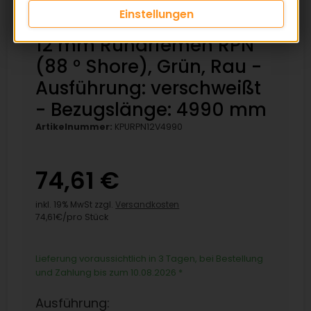
Einstellungen
12 mm Rundriemen RPN
(88 ° Shore), Grün, Rau -
Ausführung: verschweißt
- Bezugslänge: 4990 mm
Artikelnummer:
KPURPN12V4990
74,61 €
inkl. 19% MwSt zzgl.
Versandkosten
74,61€/pro Stück
Lieferung voraussichtlich in 3 Tagen, bei Bestellung
und Zahlung bis zum 10.08.2026
*
Ausführung: