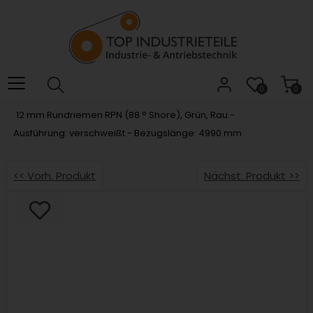
Willkommen.
Verwenden
Sie
ALT
+
B
0
0
für
12 mm Rundriemen RPN (88 ° Shore), Grün, Rau -
das
Ausführung: verschweißt - Bezugslänge: 4990 mm
Barrierefreiheitsmenü
und
ALT
<< Vorh. Produkt
Nächst. Produkt >>
+
I,
um
direkt
zum
Inhalt
zu
springen.