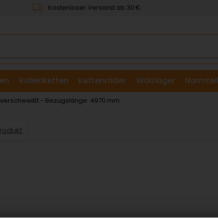
Kostenloser Versand ab 30 €
en
Rollenketten
Kettenräder
Wälzlager
Normtei
& Scheiben
: verschweißt - Bezugslänge: 4970 mm
Produkt