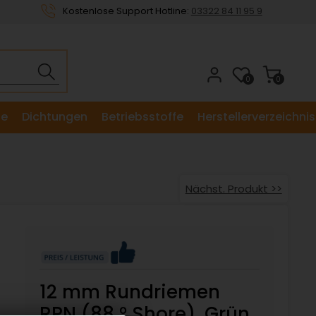
Kostenlose Support Hotline:
03322 84 11 95 9
0
0
le
Dichtungen
Betriebsstoffe
Herstellerverzeichnis
Nächst. Produkt >>
12 mm Rundriemen
RPN (88 ° Shore), Grün,