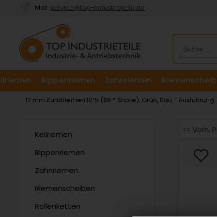
Willkommen.
Mail:
service@top-industrieteile.de
Verwenden
Sie
ALT
+
B
für
ilriemen
Rippenriemen
Zahnriemen
Riemenscheib
das
Barrierefreiheitsmenü
12 mm Rundriemen RPN (88 ° Shore), Grün, Rau - Ausführung
und
ALT
+
<< Vorh. 
Keilriemen
I,
um
Rippenriemen
direkt
Zahnriemen
zum
Inhalt
Riemenscheiben
zu
springen.
Rollenketten