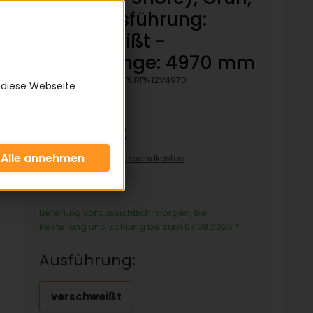
Rau - Ausführung:
verschweißt -
Bezugslänge: 4970 mm
Artikelnummer:
KPURPN12V4970
 diese Webseite
74,32 €
inkl. 19% MwSt zzgl.
Versandkosten
74,32€/pro Stück
Lieferung voraussichtlich morgen, bei
Bestellung und Zahlung bis zum 07.08.2026
*
Ausführung:
verschweißt