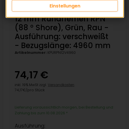
Einstellungen
12 mm Rundriemen RPN
(88 ° Shore), Grün, Rau -
Ausführung: verschweißt
- Bezugslänge: 4960 mm
Artikelnummer:
KPURPN12V4960
74,17 €
inkl. 19% MwSt zzgl.
Versandkosten
74,17€/pro Stück
Lieferung voraussichtlich morgen, bei Bestellung und
Zahlung bis zum 10.08.2026
*
Ausführung: