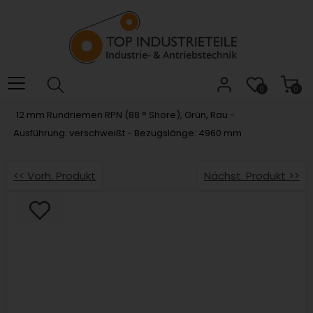
Willkommen.
Verwenden
Sie
ALT
+
B
0
0
für
12 mm Rundriemen RPN (88 ° Shore), Grün, Rau -
das
Ausführung: verschweißt - Bezugslänge: 4960 mm
Barrierefreiheitsmenü
und
ALT
<< Vorh. Produkt
Nächst. Produkt >>
+
I,
um
direkt
zum
Inhalt
zu
springen.