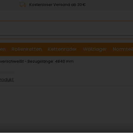
Kostenloser Versand ab 30 €
en
Rollenketten
Kettenräder
Wälzlager
Normtei
& Scheiben
: verschweißt - Bezugslänge: 4840 mm
Produkt