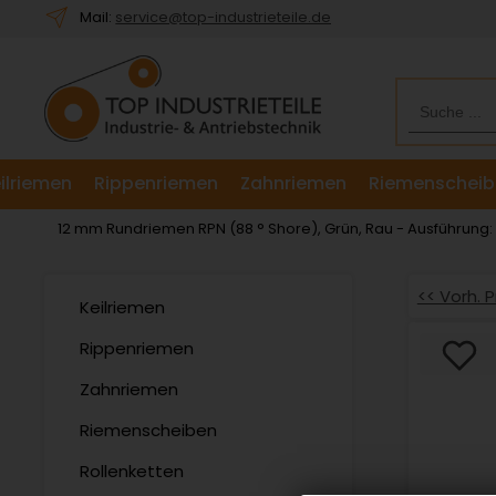
Willkommen.
Mail:
service@top-industrieteile.de
Verwenden
Sie
ALT
+
B
für
ilriemen
Rippenriemen
Zahnriemen
Riemenscheib
das
Barrierefreiheitsmenü
12 mm Rundriemen RPN (88 ° Shore), Grün, Rau - Ausführung
und
ALT
+
<< Vorh. 
Keilriemen
I,
um
Rippenriemen
direkt
Zahnriemen
zum
Inhalt
Riemenscheiben
zu
springen.
Rollenketten