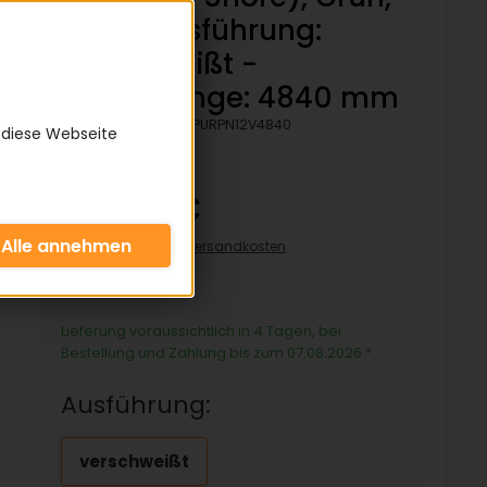
Rau - Ausführung:
verschweißt -
Bezugslänge: 4840 mm
Artikelnummer:
KPURPN12V4840
 diese Webseite
72,44 €
inkl. 19% MwSt zzgl.
Versandkosten
72,44€/pro Stück
Lieferung voraussichtlich in 4 Tagen, bei
Bestellung und Zahlung bis zum 07.08.2026
*
Ausführung:
verschweißt