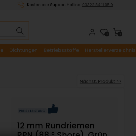
Kostenlose Support Hotline:
03322 84 11 95 9
0
0
le
Dichtungen
Betriebsstoffe
Herstellerverzeichnis
Nächst. Produkt >>
12 mm Rundriemen
RPN (88 ° Shore), Grün,