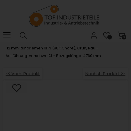
Willkommen.
Verwenden
Sie
ALT
+
B
0
0
für
12 mm Rundriemen RPN (88 ° Shore), Grün, Rau -
das
Ausführung: verschweißt - Bezugslänge: 4760 mm
Barrierefreiheitsmenü
und
ALT
<< Vorh. Produkt
Nächst. Produkt >>
+
I,
um
direkt
zum
Inhalt
zu
springen.