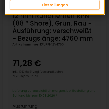
Einstellungen
12 mm Rundriemen RPN
(88 ° Shore), Grün, Rau -
Ausführung: verschweißt
- Bezugslänge: 4760 mm
Artikelnummer:
KPURPN12V4760
71,28 €
inkl. 19% MwSt zzgl.
Versandkosten
71,28€/pro Stück
Lieferung voraussichtlich morgen, bei Bestellung und
Zahlung bis zum 10.08.2026
*
Ausführung: