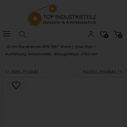
Willkommen.
Verwenden
Sie
ALT
+
B
0
0
für
12 mm Rundriemen RPN (88 ° Shore), Grün, Rau -
das
Ausführung: verschweißt - Bezugslänge: 4750 mm
Barrierefreiheitsmenü
und
ALT
<< Vorh. Produkt
Nächst. Produkt >>
+
I,
um
direkt
zum
Inhalt
zu
springen.