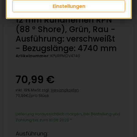
Einstellungen
12 mm Rundriemen RPN
(88 ° Shore), Grün, Rau -
Ausführung: verschweißt
- Bezugslänge: 4740 mm
Artikelnummer:
KPURPN12V4740
70,99 €
inkl. 19% MwSt zzgl.
Versandkosten
70,99€/pro Stück
Lieferung voraussichtlich morgen, bei Bestellung und
Zahlung bis zum 10.08.2026
*
Ausführung: