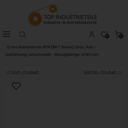
Willkommen.
Verwenden
Sie
ALT
+
B
0
0
für
12 mm Rundriemen RPN (88 ° Shore), Grün, Rau -
das
Ausführung: verschweißt - Bezugslänge: 4740 mm
Barrierefreiheitsmenü
und
ALT
<< Vorh. Produkt
Nächst. Produkt >>
+
I,
um
direkt
zum
Inhalt
zu
springen.