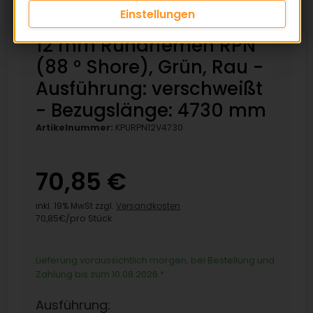
Einstellungen
12 mm Rundriemen RPN
(88 ° Shore), Grün, Rau -
Ausführung: verschweißt
- Bezugslänge: 4730 mm
Artikelnummer:
KPURPN12V4730
70,85 €
inkl. 19% MwSt zzgl.
Versandkosten
70,85€/pro Stück
Lieferung voraussichtlich morgen, bei Bestellung und
Zahlung bis zum 10.08.2026
*
Ausführung: