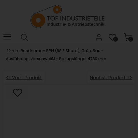
Willkommen.
Verwenden
Sie
ALT
+
B
0
0
für
12 mm Rundriemen RPN (88 ° Shore), Grün, Rau -
das
Ausführung: verschweißt - Bezugslänge: 4730 mm
Barrierefreiheitsmenü
und
ALT
<< Vorh. Produkt
Nächst. Produkt >>
+
I,
um
direkt
zum
Inhalt
zu
springen.