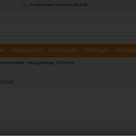
Kostenloser Versand ab 30 €
en
Rollenketten
Kettenräder
Wälzlager
Normtei
& Scheiben
: verschweißt - Bezugslänge: 4720 mm
Produkt