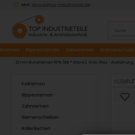
Willkommen.
Mail:
service@top-industrieteile.de
Verwenden
Sie
ALT
+
B
für
ilriemen
Rippenriemen
Zahnriemen
Riemenscheib
das
Barrierefreiheitsmenü
12 mm Rundriemen RPN (88 ° Shore), Grün, Rau - Ausführung
und
ALT
+
<< Vorh. 
Keilriemen
I,
um
Rippenriemen
direkt
Zahnriemen
zum
Inhalt
Riemenscheiben
zu
springen.
Rollenketten