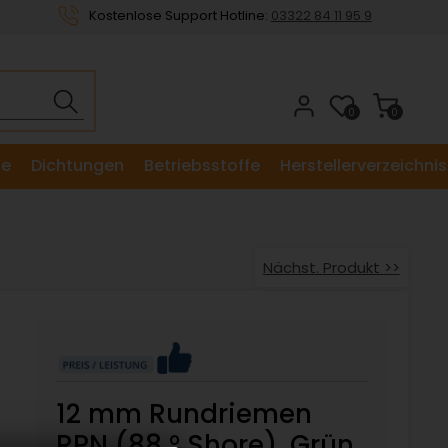
Kostenlose Support Hotline:
03322 84 11 95 9
0
0
le
Dichtungen
Betriebsstoffe
Herstellerverzeichnis
Nächst. Produkt >>
12 mm Rundriemen
RPN (88 ° Shore), Grün,