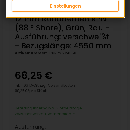
Einstellungen
12 mm Rundriemen RPN
(88 ° Shore), Grün, Rau -
Ausführung: verschweißt
- Bezugslänge: 4550 mm
Artikelnummer:
KPURPN12V4550
68,25 €
inkl. 19% MwSt zzgl.
Versandkosten
68,25€/pro Stück
Lieferung innerhalb 2-3 Arbeitstage.
Zwischenverkauf vorbehalten.
*
Ausführung: