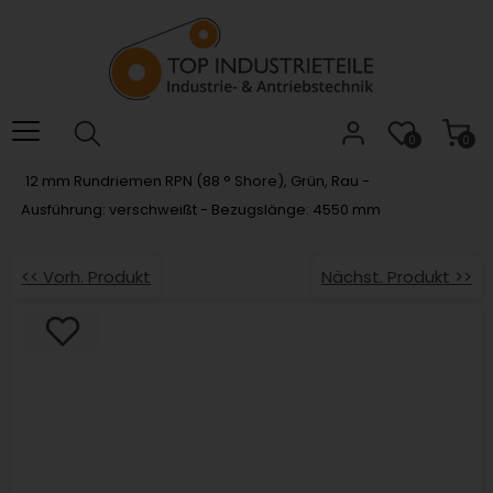
Willkommen.
Verwenden
Sie
ALT
+
B
0
0
für
12 mm Rundriemen RPN (88 ° Shore), Grün, Rau -
das
Ausführung: verschweißt - Bezugslänge: 4550 mm
Barrierefreiheitsmenü
und
ALT
<< Vorh. Produkt
Nächst. Produkt >>
+
I,
um
direkt
zum
Inhalt
zu
springen.