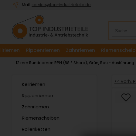
Willkommen.
Mail:
service@top-industrieteile.de
Verwenden
Sie
ALT
+
B
für
ilriemen
Rippenriemen
Zahnriemen
Riemenscheib
das
Barrierefreiheitsmenü
12 mm Rundriemen RPN (88 ° Shore), Grün, Rau - Ausführung
und
ALT
+
<< Vorh. 
Keilriemen
I,
um
Rippenriemen
direkt
Zahnriemen
zum
Inhalt
Riemenscheiben
zu
springen.
Rollenketten