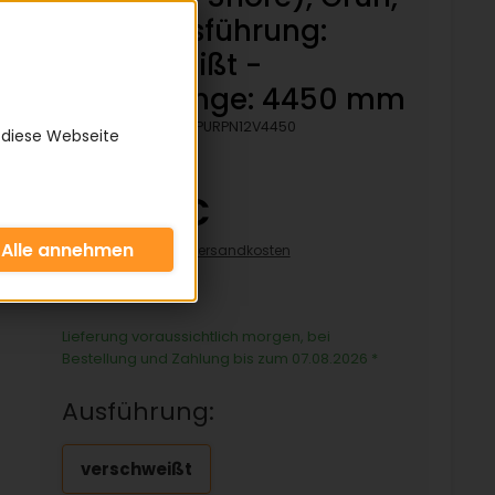
Rau - Ausführung:
verschweißt -
Bezugslänge: 4450 mm
Artikelnummer:
KPURPN12V4450
 diese Webseite
66,80 €
inkl. 19% MwSt zzgl.
Versandkosten
66,80€/pro Stück
Lieferung voraussichtlich morgen, bei
Bestellung und Zahlung bis zum 07.08.2026
*
Ausführung:
verschweißt