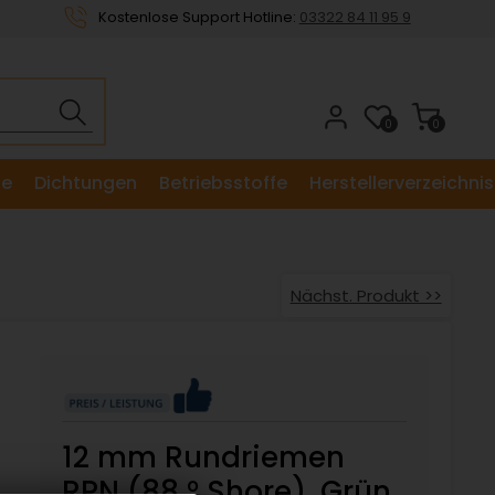
Kostenlose Support Hotline:
03322 84 11 95 9
0
0
le
Dichtungen
Betriebsstoffe
Herstellerverzeichnis
Nächst. Produkt >>
12 mm Rundriemen
RPN (88 ° Shore), Grün,