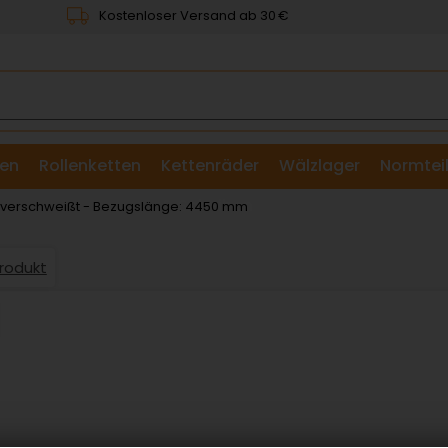
Kostenloser Versand ab 30 €
en
Rollenketten
Kettenräder
Wälzlager
Normtei
& Scheiben
: verschweißt - Bezugslänge: 4450 mm
Produkt