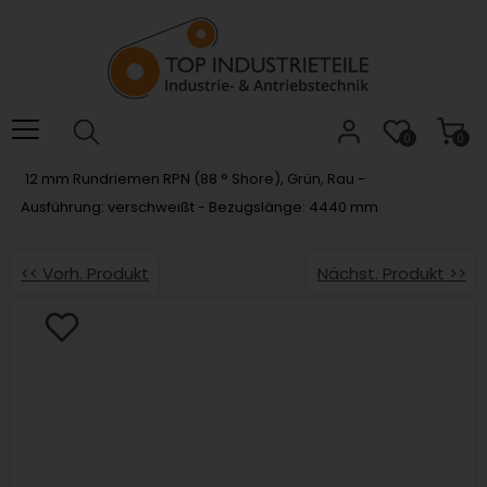
Willkommen.
Verwenden
Sie
ALT
+
B
0
0
für
12 mm Rundriemen RPN (88 ° Shore), Grün, Rau -
das
Ausführung: verschweißt - Bezugslänge: 4440 mm
Barrierefreiheitsmenü
und
ALT
<< Vorh. Produkt
Nächst. Produkt >>
+
I,
um
direkt
zum
Inhalt
zu
springen.