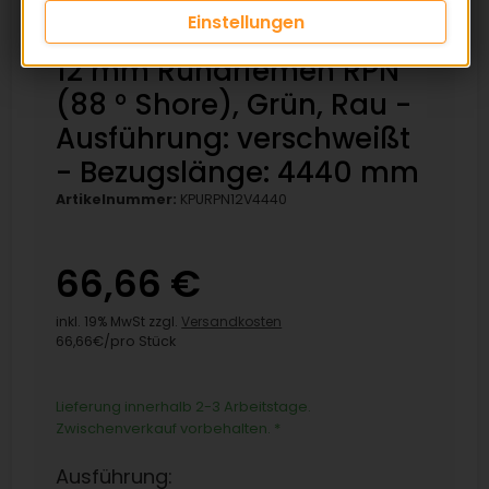
Einstellungen
12 mm Rundriemen RPN
(88 ° Shore), Grün, Rau -
Ausführung: verschweißt
- Bezugslänge: 4440 mm
Artikelnummer:
KPURPN12V4440
66,66 €
inkl. 19% MwSt zzgl.
Versandkosten
66,66€/pro Stück
Lieferung innerhalb 2-3 Arbeitstage.
Zwischenverkauf vorbehalten.
*
Ausführung: