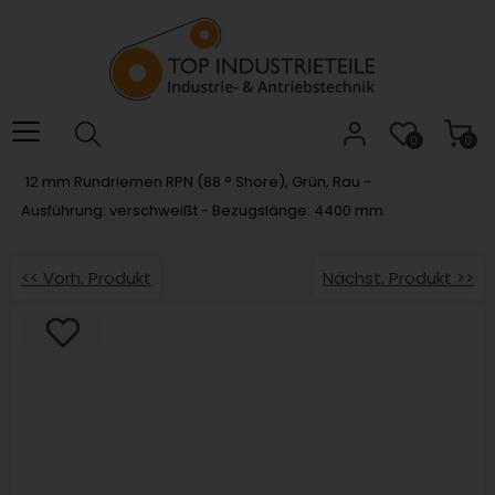
Willkommen.
Verwenden
Sie
ALT
+
B
0
0
für
12 mm Rundriemen RPN (88 ° Shore), Grün, Rau -
das
Ausführung: verschweißt - Bezugslänge: 4400 mm
Barrierefreiheitsmenü
und
ALT
<< Vorh. Produkt
Nächst. Produkt >>
+
I,
um
direkt
zum
Inhalt
zu
springen.