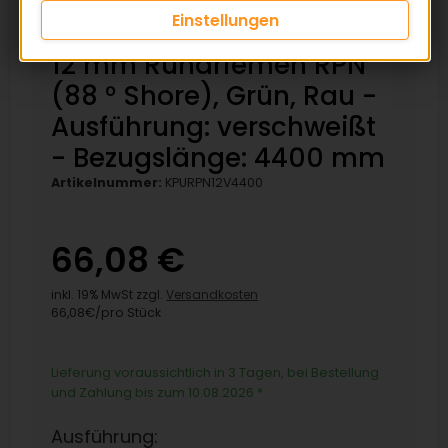
Einstellungen
12 mm Rundriemen RPN
(88 ° Shore), Grün, Rau -
Ausführung: verschweißt
- Bezugslänge: 4400 mm
Artikelnummer:
KPURPN12V4400
66,08 €
inkl. 19% MwSt zzgl.
Versandkosten
66,08€/pro Stück
Lieferung voraussichtlich in 3 Tagen, bei Bestellung
und Zahlung bis zum 10.08.2026
*
Ausführung: