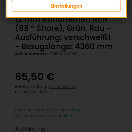
Einstellungen
12 mm Rundriemen RPN
(88 ° Shore), Grün, Rau -
Ausführung: verschweißt
- Bezugslänge: 4360 mm
Artikelnummer:
KPURPN12V4360
65,50 €
inkl. 19% MwSt zzgl.
Versandkosten
65,50€/pro Stück
Lieferung innerhalb 2-3 Arbeitstage.
Zwischenverkauf vorbehalten.
*
Ausführung: