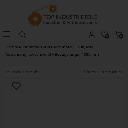
Willkommen.
Verwenden
Sie
ALT
+
B
0
0
für
12 mm Rundriemen RPN (88 ° Shore), Grün, Rau -
das
Ausführung: verschweißt - Bezugslänge: 4360 mm
Barrierefreiheitsmenü
und
ALT
<< Vorh. Produkt
Nächst. Produkt >>
+
I,
um
direkt
zum
Inhalt
zu
springen.