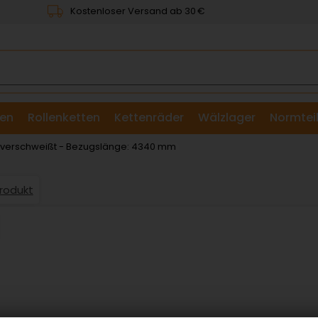
Kostenloser Versand ab 30 €
en
Rollenketten
Kettenräder
Wälzlager
Normtei
& Scheiben
: verschweißt - Bezugslänge: 4340 mm
Produkt