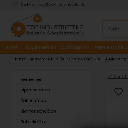
Willkommen.
Mail:
service@top-industrieteile.de
Verwenden
Sie
ALT
+
B
für
ilriemen
Rippenriemen
Zahnriemen
Riemenscheib
das
Barrierefreiheitsmenü
12 mm Rundriemen RPN (88 ° Shore), Grün, Rau - Ausführung
und
ALT
+
<< Vorh. 
Keilriemen
I,
um
Rippenriemen
direkt
Zahnriemen
zum
Inhalt
Riemenscheiben
zu
springen.
Rollenketten