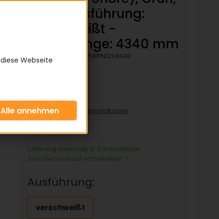
Rau - Ausführung:
verschweißt -
Bezugslänge: 4340 mm
Artikelnummer:
KPURPN12V4340
 diese Webseite
65,21 €
inkl. 19% MwSt zzgl.
Versandkosten
65,21€/pro Stück
Lieferung innerhalb 2-3 Arbeitstage.
Zwischenverkauf vorbehalten.
*
Ausführung:
verschweißt