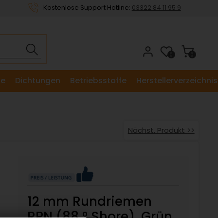
Kostenlose Support Hotline:
03322 84 11 95 9
0
0
le
Dichtungen
Betriebsstoffe
Herstellerverzeichnis
Nächst. Produkt >>
12 mm Rundriemen
RPN (88 ° Shore), Grün,