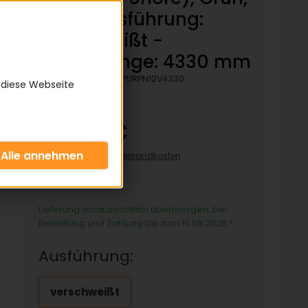
Rau - Ausführung:
verschweißt -
Bezugslänge: 4330 mm
Artikelnummer:
KPURPN12V4330
 diese Webseite
65,07 €
inkl. 19% MwSt zzgl.
Versandkosten
65,07€/pro Stück
Lieferung voraussichtlich übermorgen, bei
Bestellung und Zahlung bis zum 10.08.2026
*
Ausführung:
verschweißt