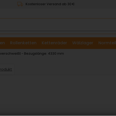
Kostenloser Versand ab 30 €
en
Rollenketten
Kettenräder
Wälzlager
Normtei
& Scheiben
: verschweißt - Bezugslänge: 4330 mm
Produkt