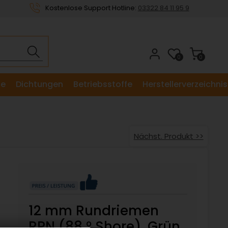
Kostenlose Support Hotline:
03322 84 11 95 9
0
0
le
Dichtungen
Betriebsstoffe
Herstellerverzeichnis
Nächst. Produkt >>
12 mm Rundriemen
RPN (88 ° Shore), Grün,