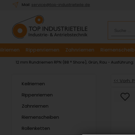
Willkommen.
Mail:
service@top-industrieteile.de
Verwenden
Sie
ALT
+
B
für
ilriemen
Rippenriemen
Zahnriemen
Riemenscheib
das
Barrierefreiheitsmenü
12 mm Rundriemen RPN (88 ° Shore), Grün, Rau - Ausführung
und
ALT
+
<< Vorh. 
Keilriemen
I,
um
Rippenriemen
direkt
Zahnriemen
zum
Inhalt
Riemenscheiben
zu
springen.
Rollenketten