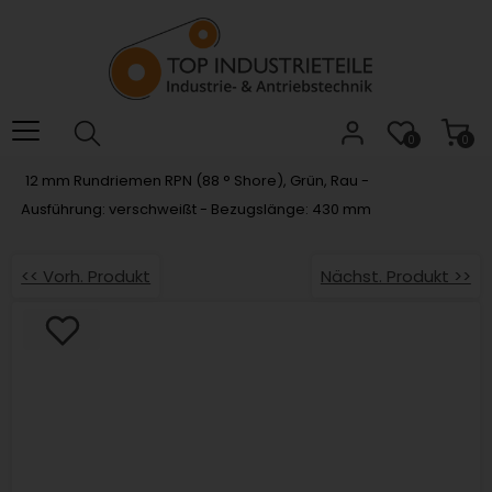
Willkommen.
Verwenden
Sie
ALT
+
B
0
0
für
12 mm Rundriemen RPN (88 ° Shore), Grün, Rau -
das
Ausführung: verschweißt - Bezugslänge: 430 mm
Barrierefreiheitsmenü
und
ALT
<< Vorh. Produkt
Nächst. Produkt >>
+
I,
um
direkt
zum
Inhalt
zu
springen.