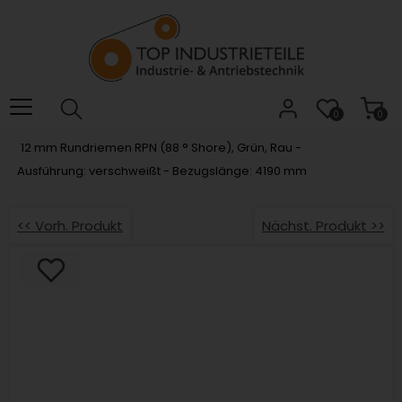
Willkommen.
Verwenden
Sie
ALT
+
B
0
0
für
12 mm Rundriemen RPN (88 ° Shore), Grün, Rau -
das
Ausführung: verschweißt - Bezugslänge: 4190 mm
Barrierefreiheitsmenü
und
ALT
<< Vorh. Produkt
Nächst. Produkt >>
+
I,
um
direkt
zum
Inhalt
zu
springen.