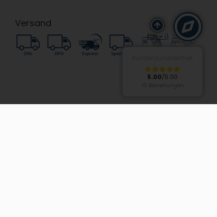
Versand
(alt + i)
Kundenzufriedenheit
5.00
/5.00
10 Bewertungen
Zahlung