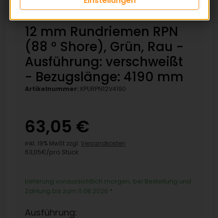
Einstellungen
12 mm Rundriemen RPN
(88 ° Shore), Grün, Rau -
Ausführung: verschweißt
- Bezugslänge: 4190 mm
Artikelnummer:
KPURPN12V4190
63,05 €
inkl. 19% MwSt zzgl.
Versandkosten
63,05€/pro Stück
Lieferung voraussichtlich morgen, bei Bestellung und
Zahlung bis zum 11.08.2026
*
Ausführung: