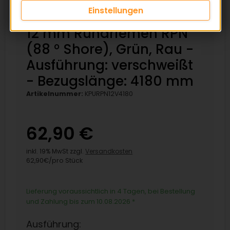
Einstellungen
12 mm Rundriemen RPN
(88 ° Shore), Grün, Rau -
Ausführung: verschweißt
- Bezugslänge: 4180 mm
Artikelnummer:
KPURPN12V4180
62,90 €
inkl. 19% MwSt zzgl.
Versandkosten
62,90€/pro Stück
Lieferung voraussichtlich in 4 Tagen, bei Bestellung
und Zahlung bis zum 10.08.2026
*
Ausführung: