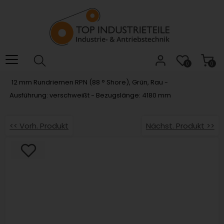
Willkommen.
Verwenden
Sie
ALT
+
B
0
0
für
12 mm Rundriemen RPN (88 ° Shore), Grün, Rau -
das
Ausführung: verschweißt - Bezugslänge: 4180 mm
Barrierefreiheitsmenü
und
ALT
<< Vorh. Produkt
Nächst. Produkt >>
+
I,
um
direkt
zum
Inhalt
zu
springen.