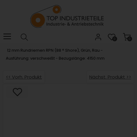
Willkommen.
Verwenden
Sie
ALT
+
B
0
0
für
12 mm Rundriemen RPN (88 ° Shore), Grün, Rau -
das
Ausführung: verschweißt - Bezugslänge: 4150 mm
Barrierefreiheitsmenü
und
ALT
<< Vorh. Produkt
Nächst. Produkt >>
+
I,
um
direkt
zum
Inhalt
zu
springen.