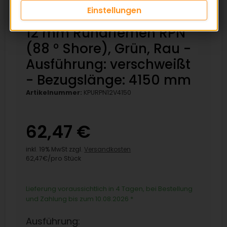
Einstellungen
12 mm Rundriemen RPN
(88 ° Shore), Grün, Rau -
Ausführung: verschweißt
- Bezugslänge: 4150 mm
Artikelnummer:
KPURPN12V4150
62,47 €
inkl. 19% MwSt zzgl.
Versandkosten
62,47€/pro Stück
Lieferung voraussichtlich in 4 Tagen, bei Bestellung
und Zahlung bis zum 10.08.2026
*
Ausführung: