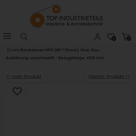
Willkommen.
Verwenden
Sie
ALT
+
B
0
0
für
12 mm Rundriemen RPN (88 ° Shore), Grün, Rau -
das
Ausführung: verschweißt - Bezugslänge: 4100 mm
Barrierefreiheitsmenü
und
ALT
<< Vorh. Produkt
Nächst. Produkt >>
+
I,
um
direkt
zum
Inhalt
zu
springen.