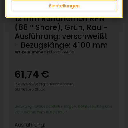
Einstellungen
12 mm Rundriemen RPN
(88 ° Shore), Grün, Rau -
Ausführung: verschweißt
- Bezugslänge: 4100 mm
Artikelnummer:
KPURPN12V4100
61,74 €
inkl. 19% MwSt zzgl.
Versandkosten
61,74€/pro Stück
Lieferung voraussichtlich morgen, bei Bestellung und
Zahlung bis zum 10.08.2026
*
Ausführung: