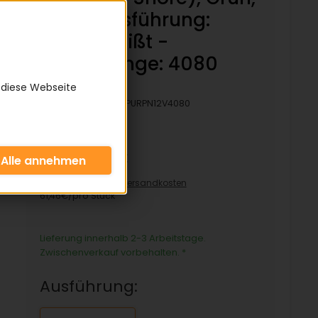
Rau - Ausführung:
verschweißt -
Bezugslänge: 4080
mm
 diese Webseite
Artikelnummer:
KPURPN12V4080
61,46 €
inkl. 19% MwSt zzgl.
Versandkosten
61,46€/pro Stück
Lieferung innerhalb 2-3 Arbeitstage.
Zwischenverkauf vorbehalten.
*
Ausführung: