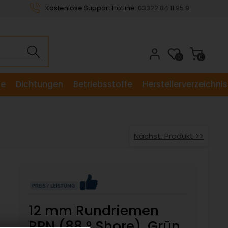
Kostenlose Support Hotline:
03322 84 11 95 9
0
0
le
Dichtungen
Betriebsstoffe
Herstellerverzeichnis
Nächst. Produkt >>
12 mm Rundriemen
RPN (88 ° Shore), Grün,