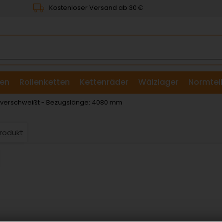
Kostenloser Versand ab 30 €
en
Rollenketten
Kettenräder
Wälzlager
Normtei
& Scheiben
: verschweißt - Bezugslänge: 4080 mm
Produkt