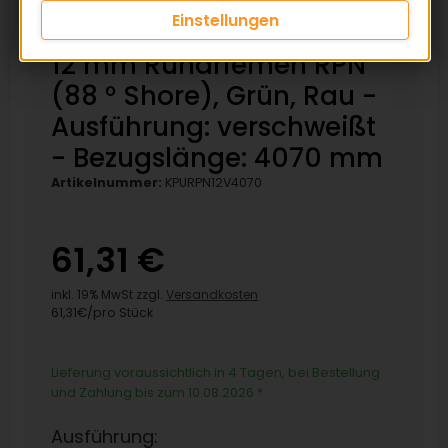
Einstellungen
12 mm Rundriemen RPN
(88 ° Shore), Grün, Rau -
Ausführung: verschweißt
- Bezugslänge: 4070 mm
Artikelnummer:
KPURPN12V4070
61,31 €
inkl. 19% MwSt zzgl.
Versandkosten
61,31€/pro Stück
Lieferung voraussichtlich in 4 Tagen, bei Bestellung
und Zahlung bis zum 10.08.2026
*
Ausführung: