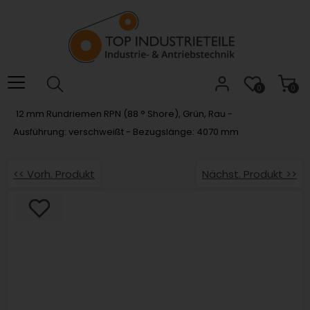
Willkommen.
Verwenden
Sie
ALT
+
B
0
0
für
12 mm Rundriemen RPN (88 ° Shore), Grün, Rau -
das
Ausführung: verschweißt - Bezugslänge: 4070 mm
Barrierefreiheitsmenü
und
ALT
<< Vorh. Produkt
Nächst. Produkt >>
+
I,
um
direkt
zum
Inhalt
zu
springen.