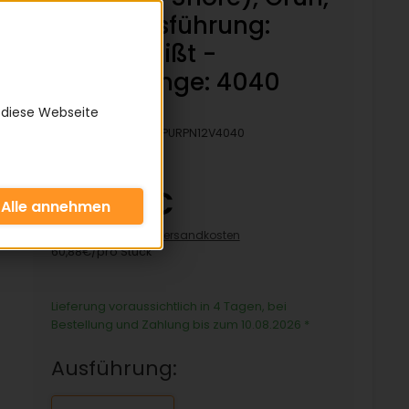
Rau - Ausführung:
verschweißt -
Bezugslänge: 4040
mm
 diese Webseite
Artikelnummer:
KPURPN12V4040
60,88 €
inkl. 19% MwSt zzgl.
Versandkosten
60,88€/pro Stück
Lieferung voraussichtlich in 4 Tagen, bei
Bestellung und Zahlung bis zum 10.08.2026
*
Ausführung: