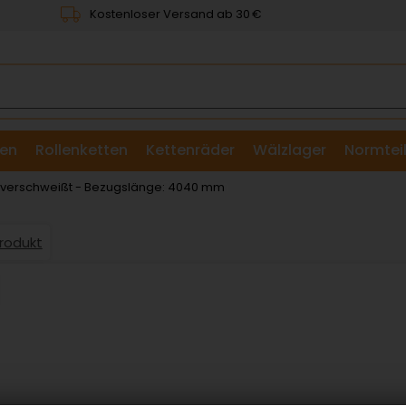
Kostenloser Versand ab 30 €
en
Rollenketten
Kettenräder
Wälzlager
Normtei
& Scheiben
: verschweißt - Bezugslänge: 4040 mm
Produkt