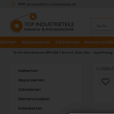
Willkommen.
Mail:
service@top-industrieteile.de
Verwenden
Sie
ALT
+
B
für
ilriemen
Rippenriemen
Zahnriemen
Riemenscheib
das
Barrierefreiheitsmenü
12 mm Rundriemen RPN (88 ° Shore), Grün, Rau - Ausführung
und
ALT
+
<< Vorh. 
Keilriemen
I,
um
Rippenriemen
direkt
Zahnriemen
zum
Inhalt
Riemenscheiben
zu
springen.
Rollenketten