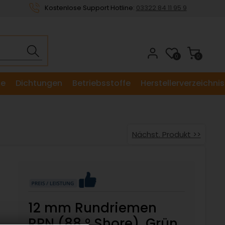
Kostenlose Support Hotline:
03322 84 11 95 9
0
0
le
Dichtungen
Betriebsstoffe
Herstellerverzeichnis
Nächst. Produkt >>
12 mm Rundriemen
RPN (88 ° Shore), Grün,