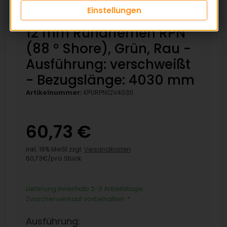
Einstellungen
12 mm Rundriemen RPN
(88 ° Shore), Grün, Rau -
Ausführung: verschweißt
- Bezugslänge: 4030 mm
Artikelnummer:
KPURPN12V4030
60,73 €
inkl. 19% MwSt zzgl.
Versandkosten
60,73€/pro Stück
Lieferung innerhalb 2-3 Arbeitstage.
Zwischenverkauf vorbehalten.
*
Ausführung: