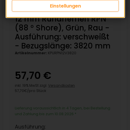
Einstellungen
12 mm Rundriemen RPN
(88 ° Shore), Grün, Rau -
Ausführung: verschweißt
- Bezugslänge: 3820 mm
Artikelnummer:
KPURPN12V3820
57,70 €
inkl. 19% MwSt zzgl.
Versandkosten
57,70€/pro Stück
Lieferung voraussichtlich in 4 Tagen, bei Bestellung
und Zahlung bis zum 10.08.2026
*
Ausführung: