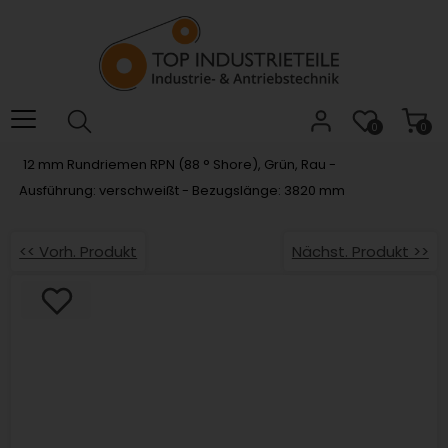
Willkommen.
Verwenden
Sie
ALT
+
B
0
0
für
12 mm Rundriemen RPN (88 ° Shore), Grün, Rau -
das
Ausführung: verschweißt - Bezugslänge: 3820 mm
Barrierefreiheitsmenü
und
ALT
<< Vorh. Produkt
Nächst. Produkt >>
+
I,
um
direkt
zum
Inhalt
zu
springen.