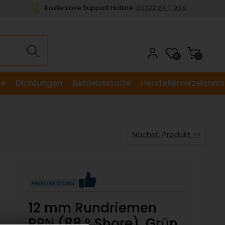
Kostenlose Support Hotline:
03322 84 11 95 9
0
0
le
Dichtungen
Betriebsstoffe
Herstellerverzeichnis
Nächst. Produkt >>
12 mm Rundriemen
RPN (88 ° Shore), Grün,