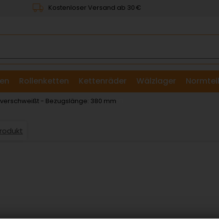
Kostenloser Versand ab 30 €
en
Rollenketten
Kettenräder
Wälzlager
Normtei
& Scheiben
: verschweißt - Bezugslänge: 380 mm
Produkt