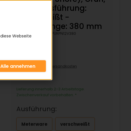
Rau - Ausführung:
verschweißt -
Bezugslänge: 380 mm
Artikelnummer:
KPURPN12V380
 diese Webseite
7,99 €
inkl. 19% MwSt zzgl.
Versandkosten
7,99€/pro Stück
Lieferung innerhalb 2-3 Arbeitstage.
Zwischenverkauf vorbehalten.
*
Ausführung:
Meterware
verschweißt