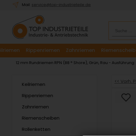
Willkommen.
Mail:
service@top-industrieteile.de
Verwenden
Sie
ALT
+
B
für
ilriemen
Rippenriemen
Zahnriemen
Riemenscheib
das
Barrierefreiheitsmenü
12 mm Rundriemen RPN (88 ° Shore), Grün, Rau - Ausführung
und
ALT
+
<< Vorh. 
Keilriemen
I,
um
Rippenriemen
direkt
Zahnriemen
zum
Inhalt
Riemenscheiben
zu
springen.
Rollenketten